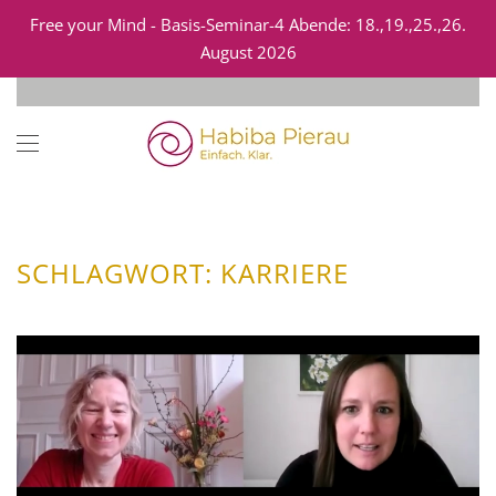
Free your Mind - Basis-Seminar-4 Abende: 18.,19.,25.,26.
August 2026
Zum Hauptinhalt springen
SCHLAGWORT:
KARRIERE