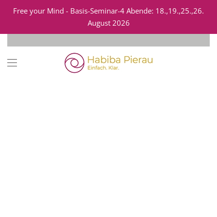
Free your Mind - Basis-Seminar-4 Abende: 18.,19.,25.,26.
AUSBDILUNG ZUR
August 2026
Zum Hauptinhalt springen
COACH:IN FÜR
THE WORK (VTW)