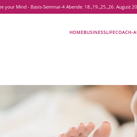
ee your Mind - Basis-Seminar-4 Abende: 18.,19.,25.,26. August 2
HOME
BUSINESS
LIFE
COACH-A