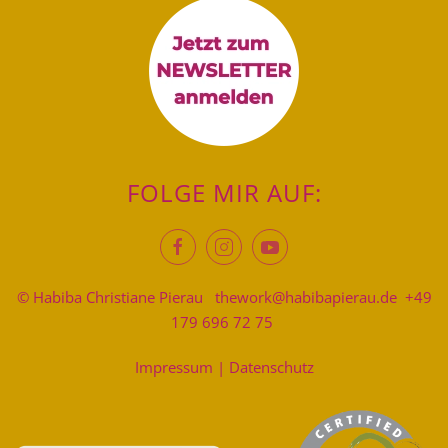
FOLGE MIR AUF:
© Habiba Christiane Pierau
thework@habibapierau.de
+49
179 696 72 75
Impressum
|
Datenschutz