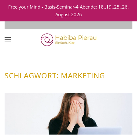
Free your Mind - Basis-Seminar-4 Abende: 18.,19.,25.,26.
August 2026
Zum Hauptinhalt springen
SCHLAGWORT:
MARKETING